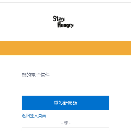
冷凍肉類
急凍食/甜品
鮮果類
禮品籃 /
您的電子信件
重設新密碼
返回登入頁面
- 或 -