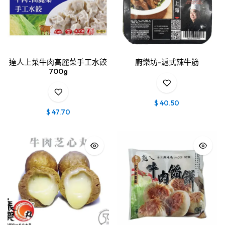
達人上菜牛肉高麗菜手工水餃
廚樂坊-滬式辣牛筋
700g
$
40.50
$
47.70