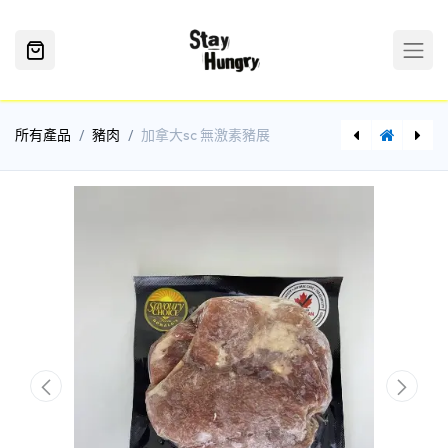
所有產品
豬肉
加拿大sc 無激素豬展
[PO0039,061519101041] 加拿大免治豬肉300g
[PO0011,065019112041] 加拿大sc無激素豬排骨450g