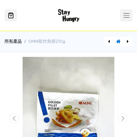
所有產品
OMNI新炸魚柳210g
日式北海道根室帶子2S 500g
海味源免漿黑魚片250g