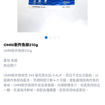
OMNI新炸魚柳210g
OMNI新炸魚柳210g
產地 泰國
商品簡介
OMNI新炸魚柳含 349 毫克奧米加-3 ALA*，而且不含反式脂肪，以
經典炸魚柳為藍本，烹調時間只需 4-5 分鐘，便能展現經典炸魚的
美味。OMNI新炸魚柳外皮金黃香脆，內裡軟嫩多汁，和真魚肉如出
一轍，充滿海洋鮮味。搭配各種蘸醬，趁熱享用味道更佳。