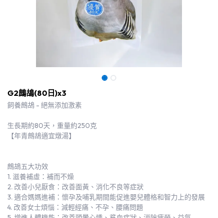
G2鷓鴣(80日)x3
飼養鷓鴣 - 絕無添加激素
生長期約80天，重量約250克
【年青鷓鴣適宜燉湯】
鷓鴣五大功效
1. 滋養補虛：補而不燥
2. 改善小兒厭食：改善面黃、消化不良等症狀
3. 適合媽媽進補：懷孕及哺乳期間能促進嬰兒體格和智力上的發展
4. 改善女士煩惱：減輕經痛、不孕、腰痛問題
5. 增進人體機能：改善頭暈心悸、貧血症狀、消除疲勞、益氣