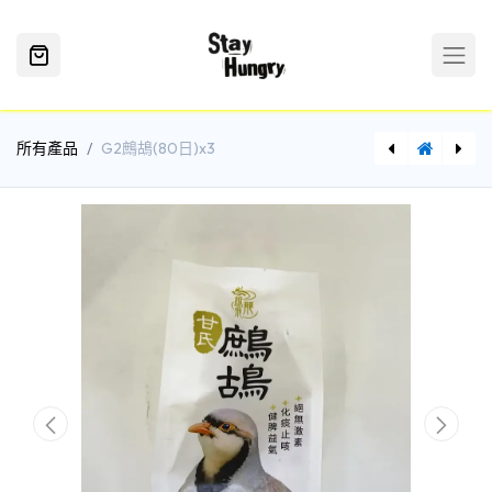
所有產品
G2鷓鴣(80日)x3