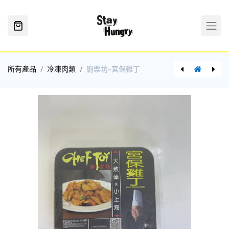
所有產品
冷凍肉類
廚樂坊-宮保雞丁
奇妙牌泰國原味日式照燒雞300g