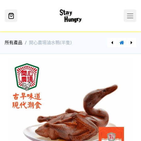
所有產品
開心農場滷水鴨(半隻)