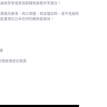
無論是即食或是炮製鰻魚飯都非常適合！
，建議先解凍，再以焗爐、微波爐加熱，或平底鍋煎
就能重現在日本吃到的鰻魚飯風味。
分鐘
0 分鐘直接放在飯面