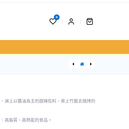
0
 果籃
聯絡我們
門市資料
越飛龍湘味剁椒魚頭640g
後，淋上以醬油為主的甜辣佐料，串上竹籤去燒烤的
質、高脂質、高熱能的食品。