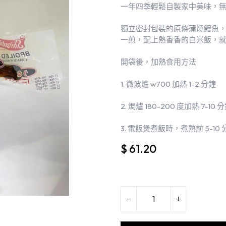
一年四季輕鬆自製家中美味，
獨立密封包裝的原條蒲燒鰻魚
一煎，配上熱香香的白米飯，
開袋後，加熱食用方法
1. 微波爐 w700 加熱 1-2 分鐘
2. 焗爐 180-200 度加熱 7-10 
3. 電飯煲煮飯時，煮熟前 5-1
$
61.20