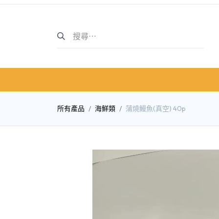
主頁
商店介紹
商店
所有產品
海鮮類
蒲燒鰻魚(真空) 40p