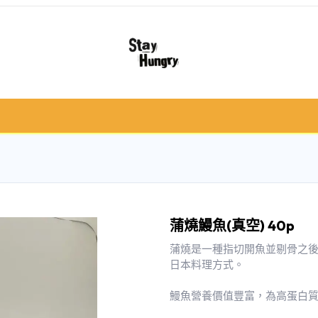
冷凍肉類
急凍食/甜品
鮮果類
禮品籃 /
蒲燒鰻魚(真空) 40p
蒲燒是一種指切開魚並剔骨之
日本料理方式。
鰻魚營養價值豐富，為高蛋白